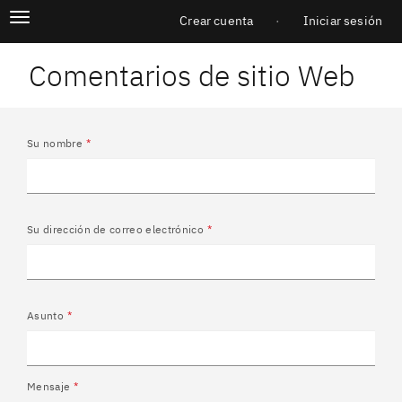
Pasar
Menú
Alternar
al
Crear cuenta
Iniciar sesión
navegación
Iniciar sesión
contenido
principal
principal
Comentarios de sitio Web
Su nombre
Su dirección de correo electrónico
Asunto
Mensaje