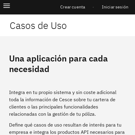
Pasar
Menú
Alternar
al
Crear cuenta
Iniciar sesión
navegación
Iniciar sesión
contenido
principal
principal
Casos de Uso
Una aplicación para cada
necesidad
Integra en tu propio sistema y sin coste adicional
toda la información de Cesce sobre tu cartera de
clientes o las principales funcionalidades
relacionadas con la gestión de tu póliza.
Define qué casos de uso resultan de interés para tu
empresa e integra los productos API necesarios para